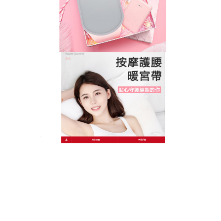
設計，讓
經痛暖宮按摩器
能無縫的貼合在人體的腹部
範圍。
女人宮寒會出現痛經的問題，宮寒會引起月經不調，
推薦經痛暖宮按摩器
是利用熱敷理療以達到為女性暖
宮的效用，可以緩解女性的痛經、宮寒、月經不調等
癥狀，有活血化淤、溫經止痛、祛濕散寒、調和氣
血、改善微循環、暖宮護陰、溫經活血、養護卵巢、
促進子宮收縮的功效。
彙整
2026 年 7 月
2026 年 6 月
2026 年 5 月